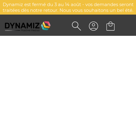
Dynamiz est fermé du 3 au 14 août - vos demandes seront
traitées dès notre retour. Nous vous souhaitons un bel été.
TEE-SHIRTS JERSEY - YOUNG
DYN-00077659
Payper