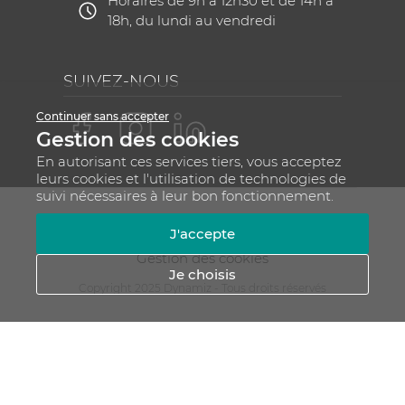
Horaires de 9h à 12h30 et de 14h à
18h, du lundi au vendredi
SUIVEZ-NOUS
Continuer sans accepter
Gestion des cookies
En autorisant ces services tiers, vous acceptez
leurs cookies et l'utilisation de technologies de
suivi nécessaires à leur bon fonctionnement.
Mentions légales
CGV
Plan du site
J'accepte
RGPD - Gestion de vos données personnelles
Gestion des cookies
Je choisis
Copyright 2025 Dynamiz - Tous droits réservés