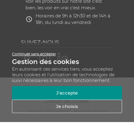
Voir les produits sur notre site c'est
bien, les voir en vrai c'est mieux.
Horaires de 9h à 12h30 et de 14h à
18h, du lundi au vendredi
SUIVEZ-NOUS
Continuer sans accepter
Gestion des cookies
En autorisant ces services tiers, vous acceptez
leurs cookies et l'utilisation de technologies de
suivi nécessaires à leur bon fonctionnement.
Mentions légales
CGV
Plan du site
J'accepte
RGPD - Gestion de vos données personnelles
Gestion des cookies
Je choisis
Copyright 2025 Dynamiz - Tous droits réservés