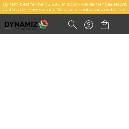
Dynamiz est fermé du 3 au 14 août - vos demandes seront
traitées dès notre retour. Nous vous souhaitons un bel été.
VESTE NYLON PERSONNALISÉE
- FREETIME
DYN-00077780
Payper