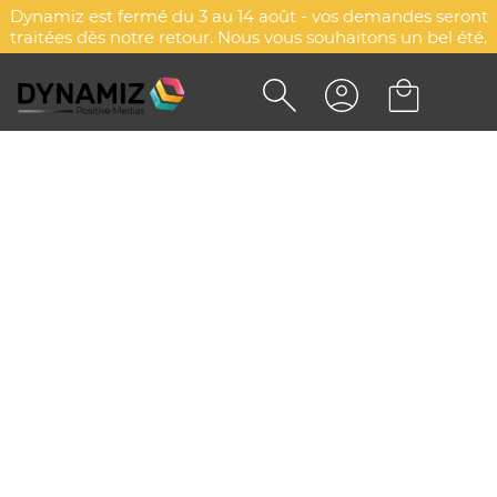
Dynamiz est fermé du 3 au 14 août - vos demandes seront
traitées dès notre retour. Nous vous souhaitons un bel été.
VESTE NYLON TASLON
PERSONNALISÉE - SAILING 2.0
DYN-00077765
Payper