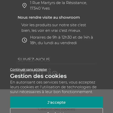
1 Rue Martyrs de la Résistance,
17340 Yves
Nous rendre visite au showroom
Voir les produits sur notre site c'est
bien, les voir en vrai c'est mieux.
Horaires de 9h à 12h30 et de 14h à
18h, du lundi au vendredi
SUIVEZ-NOUS
Continuer sans accepter
Gestion des cookies
En autorisant ces services tiers, vous acceptez
leurs cookies et l'utilisation de technologies de
suivi nécessaires à leur bon fonctionnement.
Mentions légales
CGV
Plan du site
J'accepte
RGPD - Gestion de vos données personnelles
Gestion des cookies