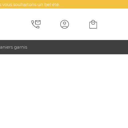
 vous souhaitons un bel été.
aniers garnis
 personnalisé - ColoShop Eco