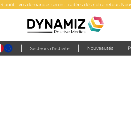
4 août - vos demandes seront traitées dès notre retour. Nous
Nouveautés
P
Secteurs d'activité
jets de poche
Portes-clés
Porte-clés jeton de caddie
Porte-clés jeton
NNALISÉ - COLOSHOP ECO