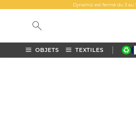
Dynamiz est fermé du 3 au 1
OBJETS
TEXTILES
Accueil
Objets publicitaires personnalisés
Porte-clés & ob
PORTE-CLÉS JETON PERSO
DYN-00079190