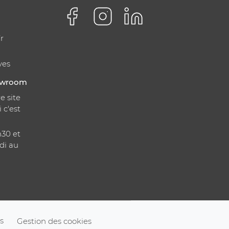
r
ves
howroom
e site
i c'est
h30 et
di au
s
Gestion des cookies